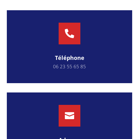

Téléphone
06
23
55
65
85
