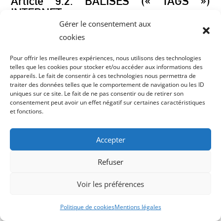
Article 9.2. BALISES (« TAGS »)
INTERNET
Gérer le consentement aux
https://gkmaconnerie.fr
peut employer
cookies
occasionnellement des balises Internet (également
appelées « tags », ou balises d’action, GIF à un pixel,
Pour offrir les meilleures expériences, nous utilisons des technologies
telles que les cookies pour stocker et/ou accéder aux informations des
GIF transparents, GIF invisibles et GIF un à un) et les
appareils. Le fait de consentir à ces technologies nous permettra de
déployer par l’intermédiaire d’un partenaire
traiter des données telles que le comportement de navigation ou les ID
uniques sur ce site. Le fait de ne pas consentir ou de retirer son
spécialiste d’analyses Web susceptible de se trouver
consentement peut avoir un effet négatif sur certaines caractéristiques
(et donc de stocker les informations
et fonctions.
correspondantes, y compris l’adresse IP de
l’Utilisateur) dans un pays étranger.
Accepter
Ces balises sont placées à la fois dans les publicités
Refuser
en ligne permettant aux internautes d’accéder au
Site, et sur les différentes pages de celui-ci.
Voir les préférences
Cette technologie permet
Politique de cookies
Mentions légales
à
https://gkmaconnerie.fr
d’évaluer les réponses des