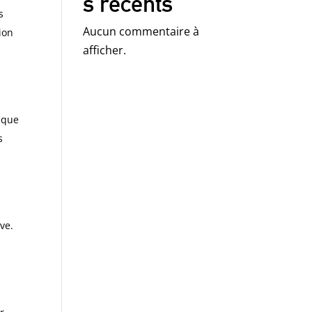
s récents
s
Aucun commentaire à
ion
afficher.
isque
s
ve.