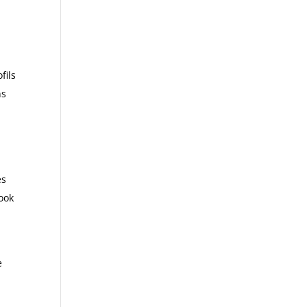
fils
ns
es
book
e