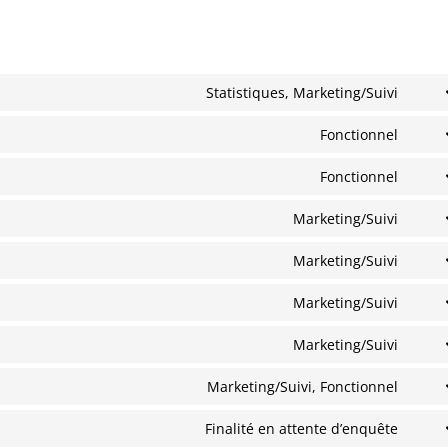
Statistiques, Marketing/Suivi
Cons
to
Fonctionnel
Cons
servi
to
Fonctionnel
wisti
Cons
servi
to
Marketing/Suivi
word
Cons
servi
to
Marketing/Suivi
word
Cons
servi
to
Marketing/Suivi
googl
Cons
servi
fonts
to
Marketing/Suivi
googl
Cons
servi
reca
to
Marketing/Suivi, Fonctionnel
googl
Cons
servi
map
to
Finalité en attente d’enquête
yout
Cons