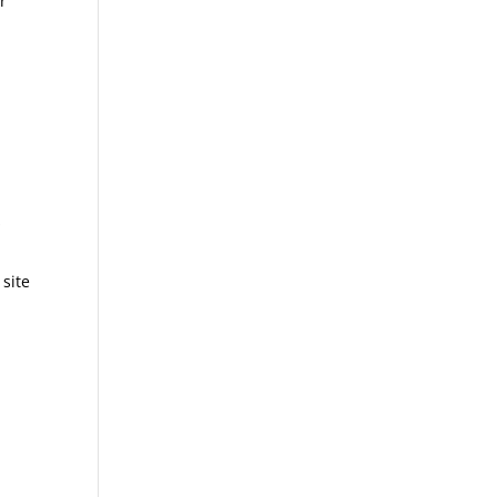
r
s
 site