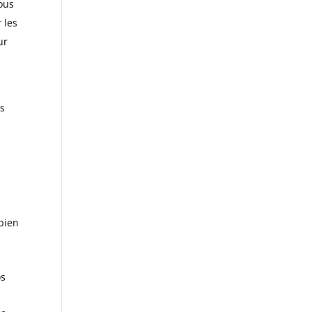
ous
 les
ur
us
mbien
os