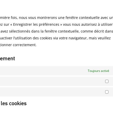
servi
to
face
servi
remière fois, nous vous montrerons une fenêtre contextuelle avec u
diver
ez sur « Enregistrer les préférences » vous nous autorisez à utiliser
 avez sélectionnés dans la fenêtre contextuelle, comme décrit dans
ctiver l’utilisation des cookies via votre navigateur, mais veuillez
ctionner correctement.
ntement
Toujours activé
St
Ma
 les cookies